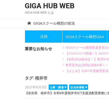
Skip
GIGA HUB WEB
to
GIGA HUB WEB とは
content
GIGAスクール構想の状況
活用
GIGAスクール構想Q&A
GIGAスクール構想推進委員
重要なお知らせ
【2026.03.13開催！】
【表彰自治体決定！】教育DX推
教育委員会訪問企画第6弾！
【まとめ】令和7年度教育委員
タグ:
桜井市
Posted
2021年6月3日
公募・調達
自治体情報
on
【奈良県 桜井市】令和3年度桜井市ICT支援員配置業務に係