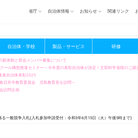
省庁
自治体情報
お知らせ
関連リンク
自治体・学校
製品・サービス
研修
会の新体制と部会メンバー募集について
GIGAスクール構想推進セミナー～今年度の表彰自治体が決定！文部科学省様のご
進自治体表彰2025
～春日井市教育委員会 児島教育長を訪問～
会訪問企画
る一般競争入札(入札参加申請受付：令和3年6月15日（火）午後5時まで)