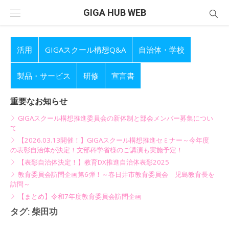
Skip
GIGA HUB WEB
to
content
活用
GIGAスクール構想Q&A
自治体・学校
製品・サービス
研修
宣言書
重要なお知らせ
GIGAスクール構想推進委員会の新体制と部会メンバー募集につい
て
【2026.03.13開催！】GIGAスクール構想推進セミナー～今年度
の表彰自治体が決定！文部科学省様のご講演も実施予定！
【表彰自治体決定！】教育DX推進自治体表彰2025
教育委員会訪問企画第6弾！～春日井市教育委員会 児島教育長を
訪問～
【まとめ】令和7年度教育委員会訪問企画
タグ:
柴田功