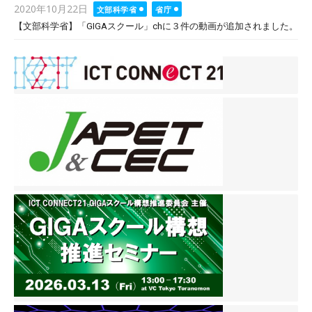
Posted
2020年10月22日
文部科学省
省庁
on
【文部科学省】「GIGAスクール」chに３件の動画が追加されました。