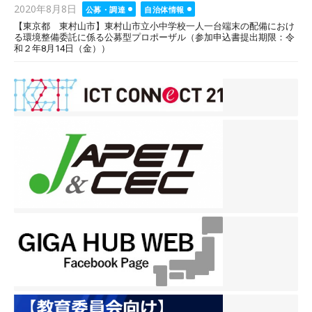
Posted
2020年8月8日
公募・調達
自治体情報
on
【東京都 東村山市】東村山市立小中学校一人一台端末の配備におけ
る環境整備委託に係る公募型プロポーザル（参加申込書提出期限：令
和２年8月14日（金））