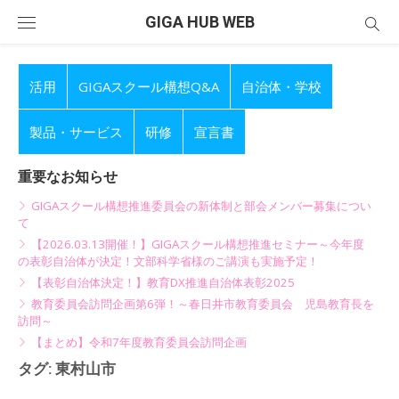
Skip
GIGA HUB WEB
to
content
活用
GIGAスクール構想Q&A
自治体・学校
製品・サービス
研修
宣言書
重要なお知らせ
GIGAスクール構想推進委員会の新体制と部会メンバー募集につい
て
【2026.03.13開催！】GIGAスクール構想推進セミナー～今年度
の表彰自治体が決定！文部科学省様のご講演も実施予定！
【表彰自治体決定！】教育DX推進自治体表彰2025
教育委員会訪問企画第6弾！～春日井市教育委員会 児島教育長を
訪問～
【まとめ】令和7年度教育委員会訪問企画
タグ:
東村山市