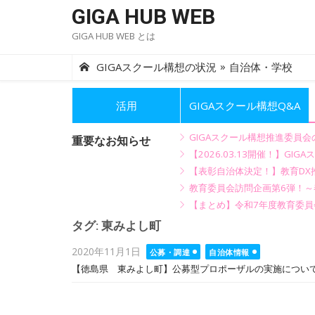
Skip
GIGA HUB WEB
to
GIGA HUB WEB とは
content
»
GIGAスクール構想の状況
自治体・学校
活用
GIGAスクール構想Q&A
GIGAスクール構想推進委員
重要なお知らせ
【2026.03.13開催！】
【表彰自治体決定！】教育DX推
教育委員会訪問企画第6弾！
【まとめ】令和7年度教育委員
タグ:
東みよし町
Posted
2020年11月1日
公募・調達
自治体情報
on
【徳島県 東みよし町】公募型プロポーザルの実施につい