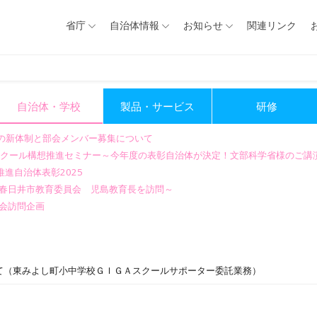
省庁
自治体情報
お知らせ
関連リンク
自治体・学校
製品・サービス
研修
会の新体制と部会メンバー募集について
GIGAスクール構想推進セミナー～今年度の表彰自治体が決定！文部科学省様のご
進自治体表彰2025
～春日井市教育委員会 児島教育長を訪問～
会訪問企画
て（東みよし町小中学校ＧＩＧＡスクールサポーター委託業務）