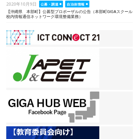
Posted
2020年10月9日
公募・調達
自治体情報
on
【沖縄県 本部町】公募型プロポーザルの公告（本部町GIGAスクール
校内情報通信ネットワーク環境整備業務）