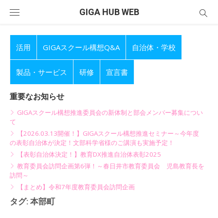
Skip
GIGA HUB WEB
to
content
活用
GIGAスクール構想Q&A
自治体・学校
製品・サービス
研修
宣言書
重要なお知らせ
GIGAスクール構想推進委員会の新体制と部会メンバー募集につい
て
【2026.03.13開催！】GIGAスクール構想推進セミナー～今年度
の表彰自治体が決定！文部科学省様のご講演も実施予定！
【表彰自治体決定！】教育DX推進自治体表彰2025
教育委員会訪問企画第6弾！～春日井市教育委員会 児島教育長を
訪問～
【まとめ】令和7年度教育委員会訪問企画
タグ:
本部町