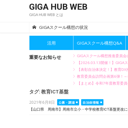
Skip
GIGA HUB WEB
to
GIGA HUB WEB とは
content
GIGAスクール構想の状況
活用
GIGAスクール構想Q&A
GIGAスクール構想推進委員
重要なお知らせ
【2026.03.13開催！】
【表彰自治体決定！】教育DX推
教育委員会訪問企画第6弾！
【まとめ】令和7年度教育委員
タグ:
教育ICT基盤
Posted
2021年6月8日
公募・調達
自治体情報
on
【山口県 周南市】周南市立小・中学校教育ICT基盤更改に係る情