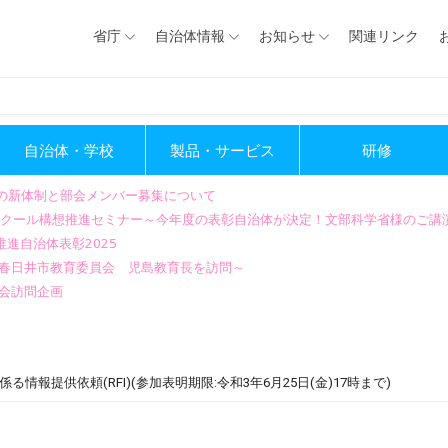
省庁
自治体情報
お知らせ
関連リンク
自治体・学校
製品・サービス
研修
会の新体制と部会メンバー募集について
GIGAスクール構想推進セミナー～今年度の表彰自治体が決定！文部科学省様のご
進自治体表彰2025
～春日井市教育委員会 児島教育長を訪問～
会訪問企画
報提供依頼(RFI)(参加表明期限:令和3年6月25日(金)17時まで)