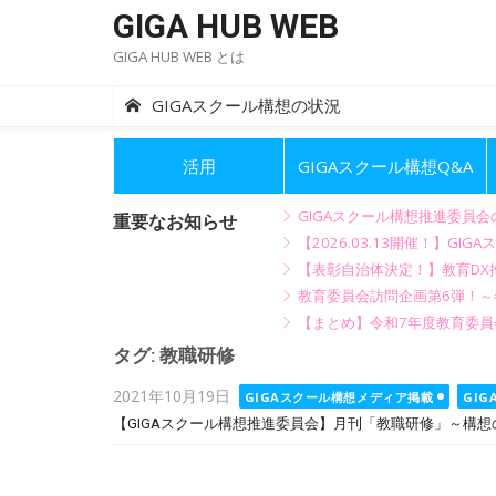
Skip
GIGA HUB WEB
to
GIGA HUB WEB とは
content
GIGAスクール構想の状況
活用
GIGAスクール構想Q&A
GIGAスクール構想推進委員
重要なお知らせ
【2026.03.13開催！】
【表彰自治体決定！】教育DX推
教育委員会訪問企画第6弾！
【まとめ】令和7年度教育委員
タグ:
教職研修
Posted
2021年10月19日
GIGAスクール構想メディア掲載
GI
on
【GIGAスクール構想推進委員会】月刊「教職研修」～構想