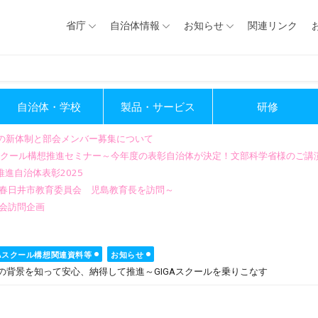
省庁
自治体情報
お知らせ
関連リンク
自治体・学校
製品・サービス
研修
会の新体制と部会メンバー募集について
GIGAスクール構想推進セミナー～今年度の表彰自治体が決定！文部科学省様のご
進自治体表彰2025
～春日井市教育委員会 児島教育長を訪問～
会訪問企画
GAスクール構想関連資料等
お知らせ
の背景を知って安心、納得して推進～GIGAスクールを乗りこなす