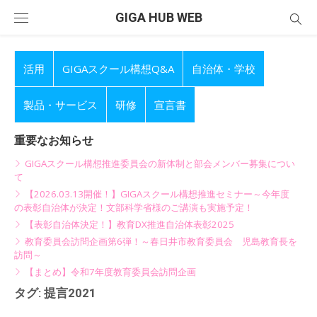
Skip
GIGA HUB WEB
to
content
活用
GIGAスクール構想Q&A
自治体・学校
製品・サービス
研修
宣言書
重要なお知らせ
GIGAスクール構想推進委員会の新体制と部会メンバー募集につい
て
【2026.03.13開催！】GIGAスクール構想推進セミナー～今年度
の表彰自治体が決定！文部科学省様のご講演も実施予定！
【表彰自治体決定！】教育DX推進自治体表彰2025
教育委員会訪問企画第6弾！～春日井市教育委員会 児島教育長を
訪問～
【まとめ】令和7年度教育委員会訪問企画
タグ:
提言2021