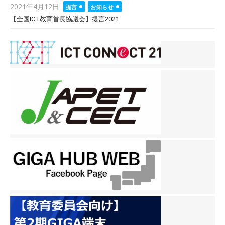
Posted
2021年4月12日
提言
お知らせ
on
【全国ICT教育首長協議会】提言2021