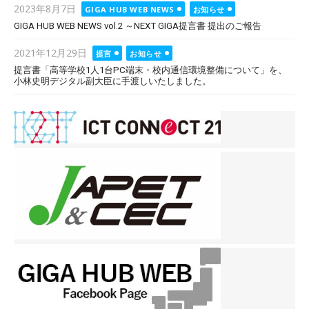
Posted
2023年8月7日
GIGA HUB WEB NEWS
お知らせ
on
GIGA HUB WEB NEWS vol.2 ～NEXT GIGA提言書 提出のご報告
Posted
2021年12月29日
提言
お知らせ
on
提言書「高等学校1人1台PC端末・校内通信環境整備について」を、
小林史明デジタル副大臣に手渡しいたしました。