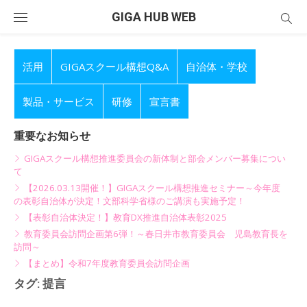
Skip
GIGA HUB WEB
to
content
活用
GIGAスクール構想Q&A
自治体・学校
製品・サービス
研修
宣言書
重要なお知らせ
GIGAスクール構想推進委員会の新体制と部会メンバー募集につい
て
【2026.03.13開催！】GIGAスクール構想推進セミナー～今年度
の表彰自治体が決定！文部科学省様のご講演も実施予定！
【表彰自治体決定！】教育DX推進自治体表彰2025
教育委員会訪問企画第6弾！～春日井市教育委員会 児島教育長を
訪問～
【まとめ】令和7年度教育委員会訪問企画
タグ:
提言