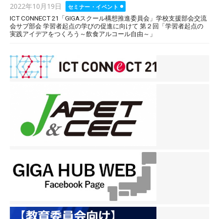
Posted
2022年10月19日
セミナー・イベント
on
ICT CONNECT 21「GIGAスクール構想推進委員会」学校支援部会交流
会サブ部会 学習者起点の学びの促進に向けて 第２回「学習者起点の
実践アイデアをつくろう～飲食アルコール自由～」