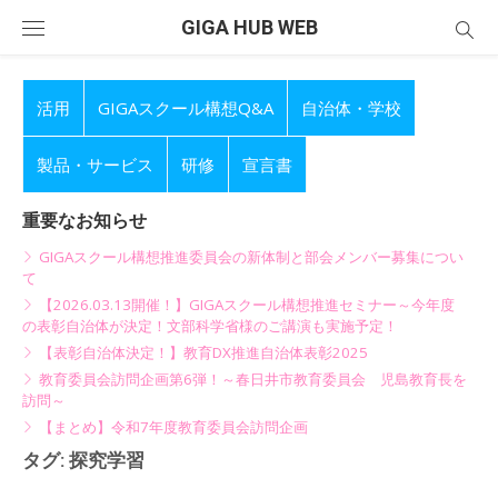
Skip
GIGA HUB WEB
to
content
活用
GIGAスクール構想Q&A
自治体・学校
製品・サービス
研修
宣言書
重要なお知らせ
GIGAスクール構想推進委員会の新体制と部会メンバー募集につい
て
【2026.03.13開催！】GIGAスクール構想推進セミナー～今年度
の表彰自治体が決定！文部科学省様のご講演も実施予定！
【表彰自治体決定！】教育DX推進自治体表彰2025
教育委員会訪問企画第6弾！～春日井市教育委員会 児島教育長を
訪問～
【まとめ】令和7年度教育委員会訪問企画
タグ:
探究学習