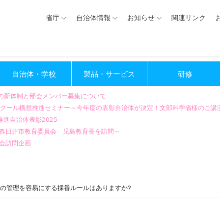
省庁
自治体情報
お知らせ
関連リンク
自治体・学校
製品・サービス
研修
会の新体制と部会メンバー募集について
GIGAスクール構想推進セミナー～今年度の表彰自治体が決定！文部科学省様のご
進自治体表彰2025
～春日井市教育委員会 児島教育長を訪問～
会訪問企画
々の管理を容易にする採番ルールはありますか?