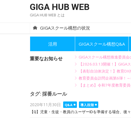
Skip
GIGA HUB WEB
to
GIGA HUB WEB とは
content
GIGAスクール構想の状況
活用
GIGAスクール構想Q&A
GIGAスクール構想推進委員
重要なお知らせ
【2026.03.13開催！】
【表彰自治体決定！】教育DX推
教育委員会訪問企画第6弾！
【まとめ】令和7年度教育委員
タグ:
採番ルール
Posted
2020年11月30日
Q&A
導入段階
on
【Q】児童・生徒・教員のユーザーIDを準備する場合、後