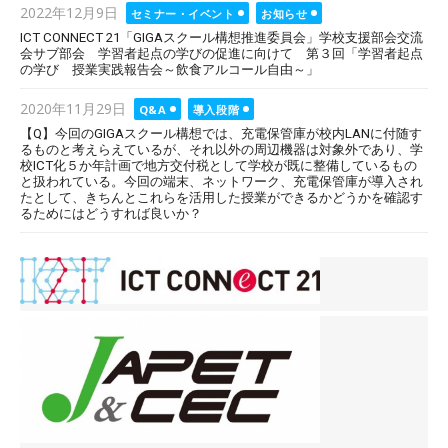
Posted
2022年12月9日
セミナー・イベント
お知らせ
on
ICT CONNECT 21「GIGAスクール構想推進委員会」学校支援部会交流
会サブ部会 学習者起点の学びの促進に向けて 第３回「学習者起点
の学び 授業実践報告会～飲食アルコール自由～」
Posted
2020年11月29日
Q&A
導入段階
on
【Q】今回のGIGAスクール構想では、充電保管庫が校内LANに付随す
るものと考えらえているが、それ以外の周辺機器は対象外であり、学
校ICT化５か年計画で地方交付税として学校が既に整備しているもの
と扱われている。今回の端末、ネットワーク、充電保管庫が導入され
たとして、きちんとこれらを活用した授業ができるかどうかを確認す
るためにはどうすれば良いか？