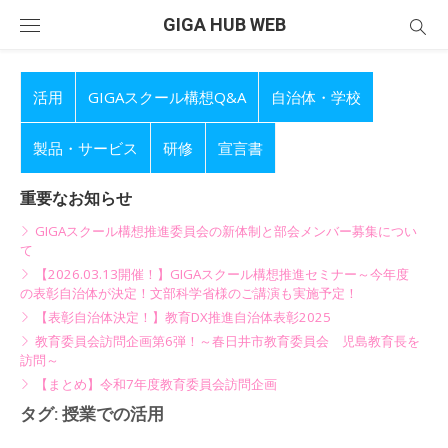
Skip
GIGA HUB WEB
to
content
活用
GIGAスクール構想Q&A
自治体・学校
製品・サービス
研修
宣言書
重要なお知らせ
GIGAスクール構想推進委員会の新体制と部会メンバー募集につい
て
【2026.03.13開催！】GIGAスクール構想推進セミナー～今年度
の表彰自治体が決定！文部科学省様のご講演も実施予定！
【表彰自治体決定！】教育DX推進自治体表彰2025
教育委員会訪問企画第6弾！～春日井市教育委員会 児島教育長を
訪問～
【まとめ】令和7年度教育委員会訪問企画
タグ:
授業での活用