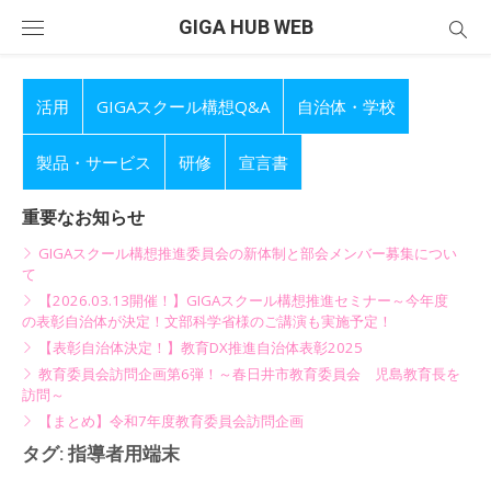
Skip
GIGA HUB WEB
to
content
活用
GIGAスクール構想Q&A
自治体・学校
製品・サービス
研修
宣言書
重要なお知らせ
GIGAスクール構想推進委員会の新体制と部会メンバー募集につい
て
【2026.03.13開催！】GIGAスクール構想推進セミナー～今年度
の表彰自治体が決定！文部科学省様のご講演も実施予定！
【表彰自治体決定！】教育DX推進自治体表彰2025
教育委員会訪問企画第6弾！～春日井市教育委員会 児島教育長を
訪問～
【まとめ】令和7年度教育委員会訪問企画
タグ:
指導者用端末