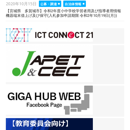
Posted
2020年10月15日
公募・調達
自治体情報
on
【宮城県 多賀城市】令和2年度小中学校学習者用及び指導者用情報
機器端末借上げ及び保守(入札参加申請期限:令和2年10月19日(月))