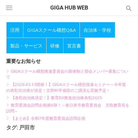
Skip
GIGA HUB WEB
to
content
活用
GIGAスクール構想Q&A
自治体・学校
製品・サービス
研修
宣言書
重要なお知らせ
GIGAスクール構想推進委員会の新体制と部会メンバー募集につい
て
【2026.03.13開催！】GIGAスクール構想推進セミナー～今年度
の表彰自治体が決定！文部科学省様のご講演も実施予定！
【表彰自治体決定！】教育DX推進自治体表彰2025
教育委員会訪問企画第6弾！～春日井市教育委員会 児島教育長を
訪問～
【まとめ】令和7年度教育委員会訪問企画
タグ:
戸田市