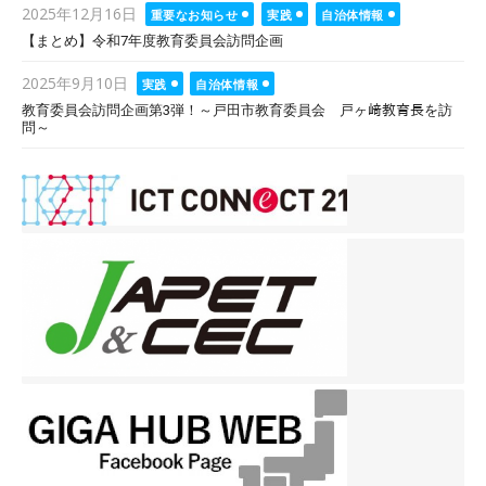
Posted
2025年12月16日
重要なお知らせ
実践
自治体情報
on
【まとめ】令和7年度教育委員会訪問企画
Posted
2025年9月10日
実践
自治体情報
on
教育委員会訪問企画第3弾！～戸田市教育委員会 戸ヶ﨑教育長を訪
問～