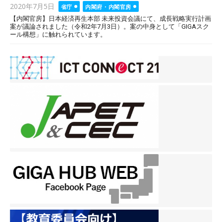
Posted
2020年7月5日
省庁
内閣府・内閣官房
on
【内閣官房】日本経済再生本部 未来投資会議にて、成長戦略実行計画
案が議論されました（令和2年7月3日）。案の中身として「GIGAスク
ール構想」に触れられています。