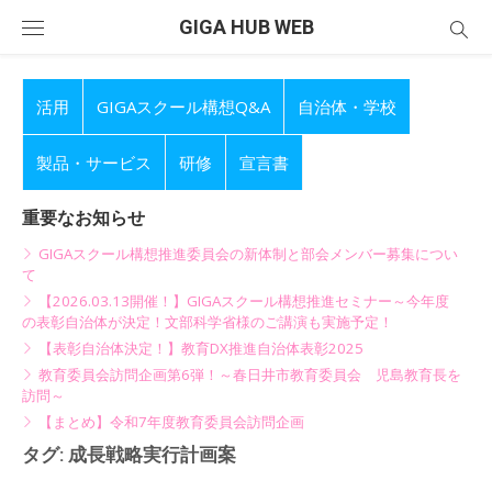
Skip
GIGA HUB WEB
to
content
活用
GIGAスクール構想Q&A
自治体・学校
製品・サービス
研修
宣言書
重要なお知らせ
GIGAスクール構想推進委員会の新体制と部会メンバー募集につい
て
【2026.03.13開催！】GIGAスクール構想推進セミナー～今年度
の表彰自治体が決定！文部科学省様のご講演も実施予定！
【表彰自治体決定！】教育DX推進自治体表彰2025
教育委員会訪問企画第6弾！～春日井市教育委員会 児島教育長を
訪問～
【まとめ】令和7年度教育委員会訪問企画
タグ:
成長戦略実行計画案