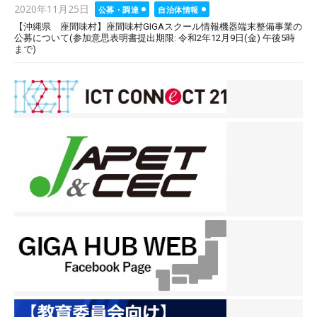
Posted
2020年11月25日
公募・調達
自治体情報
on
【沖縄県 座間味村】座間味村GIGAスクール情報機器端末整備事業の
公募について(参加意思表明書提出期限: 令和2年12月9日(金) 午後5時
まで)