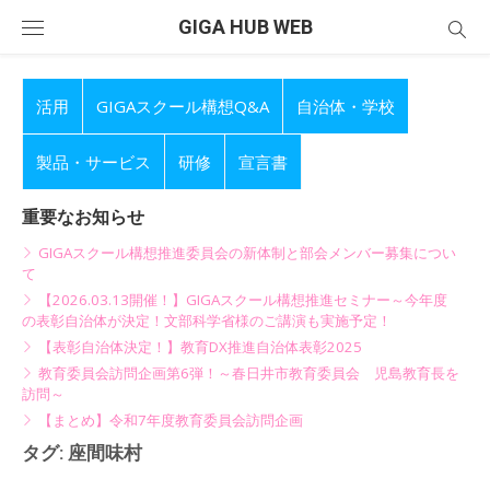
Skip
GIGA HUB WEB
to
content
活用
GIGAスクール構想Q&A
自治体・学校
製品・サービス
研修
宣言書
重要なお知らせ
GIGAスクール構想推進委員会の新体制と部会メンバー募集につい
て
【2026.03.13開催！】GIGAスクール構想推進セミナー～今年度
の表彰自治体が決定！文部科学省様のご講演も実施予定！
【表彰自治体決定！】教育DX推進自治体表彰2025
教育委員会訪問企画第6弾！～春日井市教育委員会 児島教育長を
訪問～
【まとめ】令和7年度教育委員会訪問企画
タグ:
座間味村