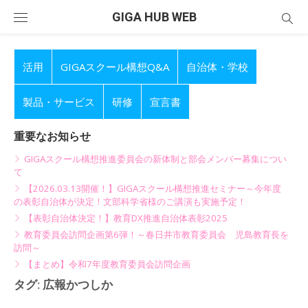
Skip
GIGA HUB WEB
to
content
活用
GIGAスクール構想Q&A
自治体・学校
製品・サービス
研修
宣言書
重要なお知らせ
GIGAスクール構想推進委員会の新体制と部会メンバー募集につい
て
【2026.03.13開催！】GIGAスクール構想推進セミナー～今年度
の表彰自治体が決定！文部科学省様のご講演も実施予定！
【表彰自治体決定！】教育DX推進自治体表彰2025
教育委員会訪問企画第6弾！～春日井市教育委員会 児島教育長を
訪問～
【まとめ】令和7年度教育委員会訪問企画
タグ:
広報かつしか