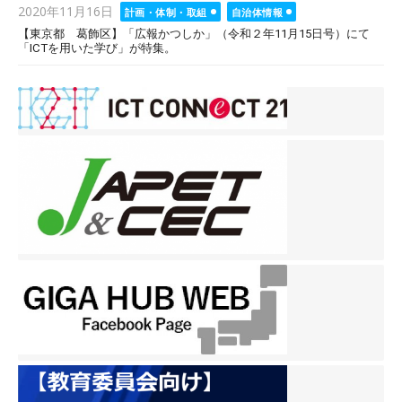
Posted
2020年11月16日
計画・体制・取組
自治体情報
on
【東京都 葛飾区】「広報かつしか」（令和２年11月15日号）にて
「ICTを用いた学び」が特集。