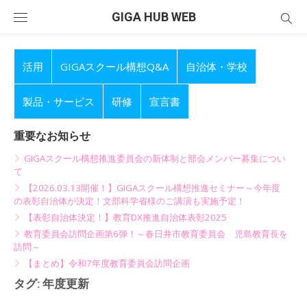
Skip
GIGA HUB WEB
to
content
活用
GIGAスクール構想Q&A
自治体・学校
製品・サービス
研修
宣言書
重要なお知らせ
GIGAスクール構想推進委員会の新体制と部会メンバー募集につい
て
【2026.03.13開催！】GIGAスクール構想推進セミナー～今年度
の表彰自治体が決定！文部科学省様のご講演も実施予定！
【表彰自治体決定！】教育DX推進自治体表彰2025
教育委員会訪問企画第6弾！～春日井市教育委員会 児島教育長を
訪問～
【まとめ】令和7年度教育委員会訪問企画
タグ:
年度更新