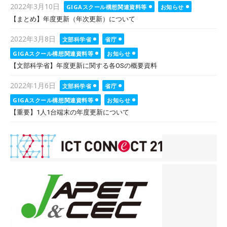
Posted
2022年3月10日
GIGAスクール構想関連資料等
お知らせ
on
【まとめ】年度更新（年次更新）について
Posted
2022年3月8日
文部科学省
省庁
on
GIGAスクール構想関連資料等
お知らせ
【文部科学省】年度更新に関する各OSの概要資料
Posted
2022年1月6日
文部科学省
省庁
on
GIGAスクール構想関連資料等
お知らせ
【重要】1人1台端末の年度更新について