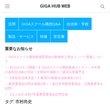
Skip
GIGA HUB WEB
to
content
活用
GIGAスクール構想Q&A
自治体・学校
製品・サービス
研修
宣言書
重要なお知らせ
GIGAスクール構想推進委員会の新体制と部会メンバー募集につい
て
【2026.03.13開催！】GIGAスクール構想推進セミナー～今年度
の表彰自治体が決定！文部科学省様のご講演も実施予定！
【表彰自治体決定！】教育DX推進自治体表彰2025
教育委員会訪問企画第6弾！～春日井市教育委員会 児島教育長を
訪問～
【まとめ】令和7年度教育委員会訪問企画
タグ:
市村尚史