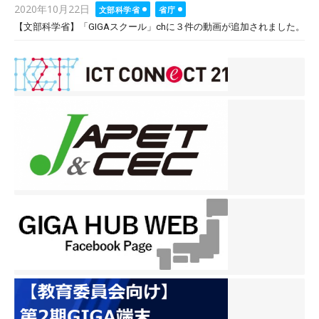
Posted
2020年10月22日
文部科学省
省庁
on
【文部科学省】「GIGAスクール」chに３件の動画が追加されました。