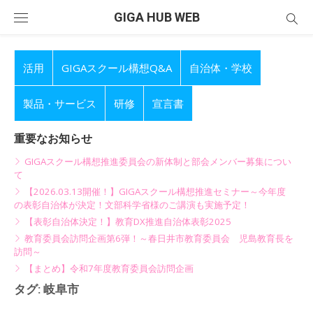
Skip
GIGA HUB WEB
to
content
活用
GIGAスクール構想Q&A
自治体・学校
製品・サービス
研修
宣言書
重要なお知らせ
GIGAスクール構想推進委員会の新体制と部会メンバー募集につい
て
【2026.03.13開催！】GIGAスクール構想推進セミナー～今年度
の表彰自治体が決定！文部科学省様のご講演も実施予定！
【表彰自治体決定！】教育DX推進自治体表彰2025
教育委員会訪問企画第6弾！～春日井市教育委員会 児島教育長を
訪問～
【まとめ】令和7年度教育委員会訪問企画
タグ:
岐阜市