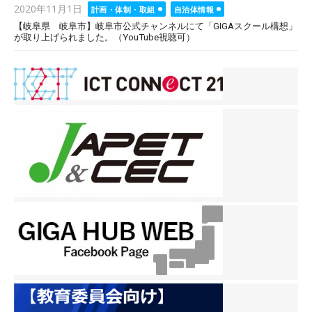
Posted
2020年11月1日
計画・体制・取組
自治体情報
on
【岐阜県 岐阜市】岐阜市公式チャンネルにて「GIGAスクール構想」
が取り上げられました。（YouTube視聴可）