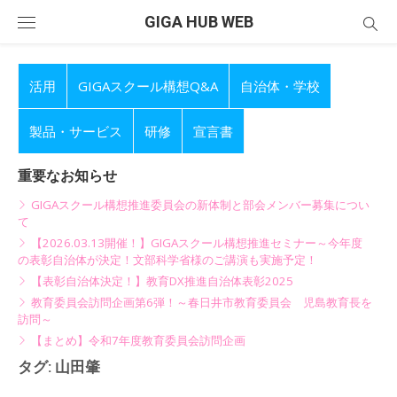
Skip
GIGA HUB WEB
to
content
活用
GIGAスクール構想Q&A
自治体・学校
製品・サービス
研修
宣言書
重要なお知らせ
GIGAスクール構想推進委員会の新体制と部会メンバー募集につい
て
【2026.03.13開催！】GIGAスクール構想推進セミナー～今年度
の表彰自治体が決定！文部科学省様のご講演も実施予定！
【表彰自治体決定！】教育DX推進自治体表彰2025
教育委員会訪問企画第6弾！～春日井市教育委員会 児島教育長を
訪問～
【まとめ】令和7年度教育委員会訪問企画
タグ:
山田肇