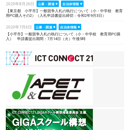
Posted
2020年8月26日
公募・調達
自治体情報
on
【東京都 小平市】一般競争入札の執行について（小・中学校 教育
用PC購入その2）（入札申請書提出締切：令和2年9月3日）
Posted
2020年7月6日
公募・調達
自治体情報
on
【小平市】一般競争入札の執行について（小・中学校 教育用PC購
入） 申請書提出期間：7月14日（火）午後5時