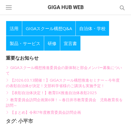
Skip
GIGA HUB WEB
to
content
活用
GIGAスクール構想Q&A
自治体・学校
製品・サービス
研修
宣言書
重要なお知らせ
GIGAスクール構想推進委員会の新体制と部会メンバー募集につい
て
【2026.03.13開催！】GIGAスクール構想推進セミナー～今年度
の表彰自治体が決定！文部科学省様のご講演も実施予定！
【表彰自治体決定！】教育DX推進自治体表彰2025
教育委員会訪問企画第6弾！～春日井市教育委員会 児島教育長を
訪問～
【まとめ】令和7年度教育委員会訪問企画
タグ:
小平市