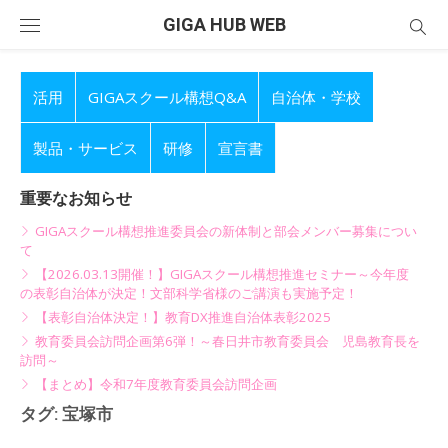
Skip
GIGA HUB WEB
to
content
活用
GIGAスクール構想Q&A
自治体・学校
製品・サービス
研修
宣言書
重要なお知らせ
GIGAスクール構想推進委員会の新体制と部会メンバー募集につい
て
【2026.03.13開催！】GIGAスクール構想推進セミナー～今年度
の表彰自治体が決定！文部科学省様のご講演も実施予定！
【表彰自治体決定！】教育DX推進自治体表彰2025
教育委員会訪問企画第6弾！～春日井市教育委員会 児島教育長を
訪問～
【まとめ】令和7年度教育委員会訪問企画
タグ:
宝塚市