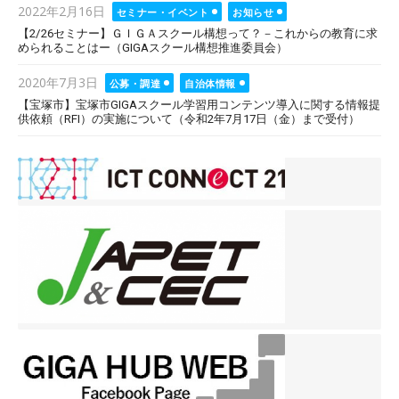
Posted
2022年2月16日
セミナー・イベント
お知らせ
on
【2/26セミナー】ＧＩＧＡスクール構想って？－これからの教育に求
められることはー（GIGAスクール構想推進委員会）
Posted
2020年7月3日
公募・調達
自治体情報
on
【宝塚市】宝塚市GIGAスクール学習用コンテンツ導入に関する情報提
供依頼（RFI）の実施について（令和2年7月17日（金）まで受付）