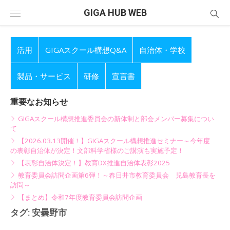
Skip
GIGA HUB WEB
to
content
活用
GIGAスクール構想Q&A
自治体・学校
製品・サービス
研修
宣言書
重要なお知らせ
GIGAスクール構想推進委員会の新体制と部会メンバー募集につい
て
【2026.03.13開催！】GIGAスクール構想推進セミナー～今年度
の表彰自治体が決定！文部科学省様のご講演も実施予定！
【表彰自治体決定！】教育DX推進自治体表彰2025
教育委員会訪問企画第6弾！～春日井市教育委員会 児島教育長を
訪問～
【まとめ】令和7年度教育委員会訪問企画
タグ:
安曇野市