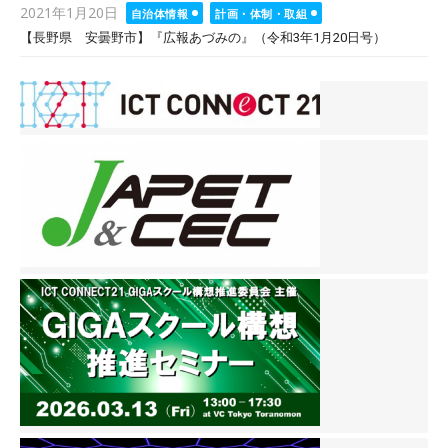
Posted
2021年1月20日
自治体情報
計画・体制・取組
on
【長野県 安曇野市】『広報あづみの』（令和3年1月20日号）