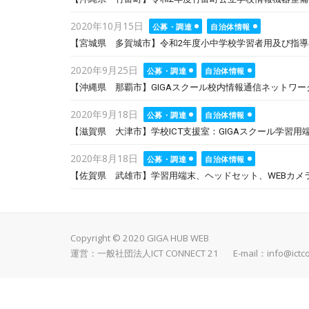
Posted
2020年10月15日
公募・調達
自治体情報
on
【宮城県 多賀城市】令和2年度小中学校学習者用及び指導者用
Posted
2020年9月25日
公募・調達
自治体情報
on
【沖縄県 那覇市】GIGAスクール校内情報通信ネットワ
Posted
2020年9月18日
公募・調達
自治体情報
on
【滋賀県 大津市】学校ICT支援室：GIGAスクール学習用
Posted
2020年8月18日
公募・調達
自治体情報
on
【佐賀県 武雄市】学習用端末、ヘッドセット、WEBカメ
Copyright © 2020 GIGA HUB WEB
運営：一般社団法人ICT CONNECT 21 E-mail：
info@ictc