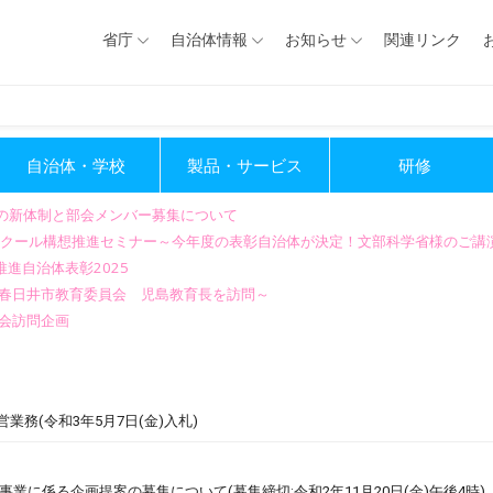
省庁
自治体情報
お知らせ
関連リンク
自治体・学校
製品・サービス
研修
会の新体制と部会メンバー募集について
GIGAスクール構想推進セミナー～今年度の表彰自治体が決定！文部科学省様のご
進自治体表彰2025
～春日井市教育委員会 児島教育長を訪問～
会訪問企画
務(令和3年5月7日(金)入札)
に係る企画提案の募集について(募集締切:令和2年11月20日(金)午後4時)