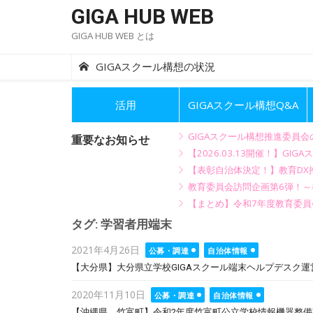
Skip
GIGA HUB WEB
to
GIGA HUB WEB とは
content
GIGAスクール構想の状況
活用
GIGAスクール構想Q&A
GIGAスクール構想推進委員
重要なお知らせ
【2026.03.13開催！】
【表彰自治体決定！】教育DX推
教育委員会訪問企画第6弾！
【まとめ】令和7年度教育委員
タグ:
学習者用端末
Posted
2021年4月26日
公募・調達
自治体情報
on
【大分県】大分県立学校GIGAスクール端末ヘルプデスク運営業
Posted
2020年11月10日
公募・調達
自治体情報
on
【沖縄県 竹富町】令和2年度竹富町公立学校情報機器整備事業