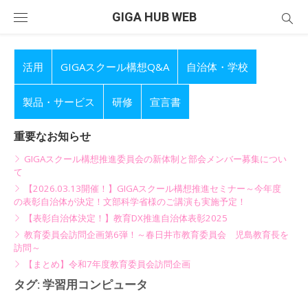
Skip
GIGA HUB WEB
to
content
活用
GIGAスクール構想Q&A
自治体・学校
製品・サービス
研修
宣言書
重要なお知らせ
GIGAスクール構想推進委員会の新体制と部会メンバー募集につい
て
【2026.03.13開催！】GIGAスクール構想推進セミナー～今年度
の表彰自治体が決定！文部科学省様のご講演も実施予定！
【表彰自治体決定！】教育DX推進自治体表彰2025
教育委員会訪問企画第6弾！～春日井市教育委員会 児島教育長を
訪問～
【まとめ】令和7年度教育委員会訪問企画
タグ:
学習用コンピュータ