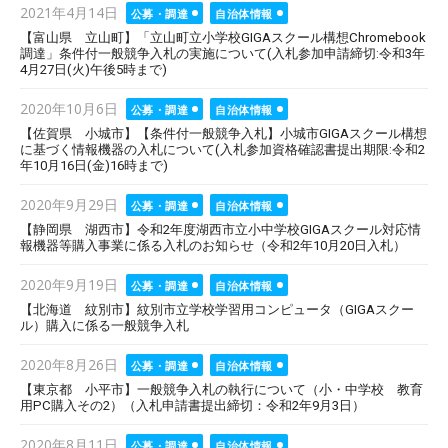
Posted
2021年4月14日
公募・調達
自治体情報
on
【富山県 立山町】「立山町立小学校GIGAスクール構想Chromebook
調達」条件付一般競争入札の実施について(入札参加申請締切:令和3年
4月27日(火)午後5時まで)
Posted
2020年10月6日
公募・調達
自治体情報
on
【佐賀県 小城市】【条件付一般競争入札】小城市GIGAスクール構想
に基づく情報機器の入札について(入札参加資格確認書提出期限:令和2
年10月16日(金)16時まで)
Posted
2020年9月29日
公募・調達
自治体情報
on
【静岡県 湖西市】令和2年度湖西市立小中学校GIGAスクール対応情
報機器等購入事業に係る入札のお知らせ（令和2年10月20日入札）
Posted
2020年9月19日
公募・調達
自治体情報
on
【北海道 紋別市】紋別市立学校学習用コンピュータ（GIGAスクー
ル）購入に係る一般競争入札
Posted
2020年8月26日
公募・調達
自治体情報
on
【東京都 小平市】一般競争入札の執行について（小・中学校 教育
用PC購入その2）（入札申請書提出締切：令和2年9月3日）
Posted
2020年8月11日
公募・調達
自治体情報