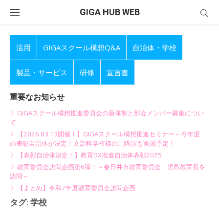
Skip
GIGA HUB WEB
to
content
活用
GIGAスクール構想Q&A
自治体・学校
製品・サービス
研修
宣言書
重要なお知らせ
GIGAスクール構想推進委員会の新体制と部会メンバー募集につい
て
【2026.03.13開催！】GIGAスクール構想推進セミナー～今年度
の表彰自治体が決定！文部科学省様のご講演も実施予定！
【表彰自治体決定！】教育DX推進自治体表彰2025
教育委員会訪問企画第6弾！～春日井市教育委員会 児島教育長を
訪問～
【まとめ】令和7年度教育委員会訪問企画
タグ:
学校