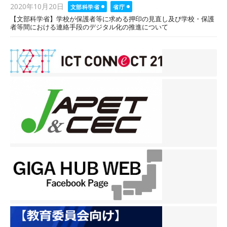
Posted
2020年10月20日
文部科学省
省庁
on
【文部科学省】学校が保護者等に求める押印の見直し及び学校・保護
者等間における連絡手段のデジタル化の推進について