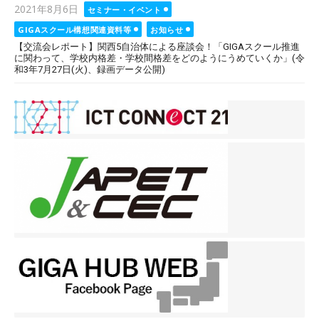
Posted
2021年8月6日
セミナー・イベント
on
GIGAスクール構想関連資料等
お知らせ
【交流会レポート】関西5自治体による座談会！「GIGAスクール推進
に関わって、学校内格差・学校間格差をどのようにうめていくか」(令
和3年7月27日(火)、録画データ公開)