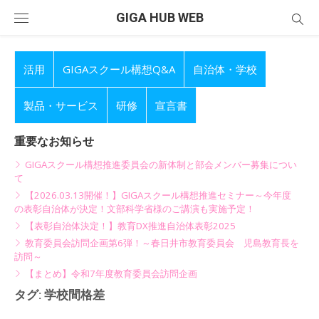
Skip
GIGA HUB WEB
to
content
活用
GIGAスクール構想Q&A
自治体・学校
製品・サービス
研修
宣言書
重要なお知らせ
GIGAスクール構想推進委員会の新体制と部会メンバー募集につい
て
【2026.03.13開催！】GIGAスクール構想推進セミナー～今年度
の表彰自治体が決定！文部科学省様のご講演も実施予定！
【表彰自治体決定！】教育DX推進自治体表彰2025
教育委員会訪問企画第6弾！～春日井市教育委員会 児島教育長を
訪問～
【まとめ】令和7年度教育委員会訪問企画
タグ:
学校間格差