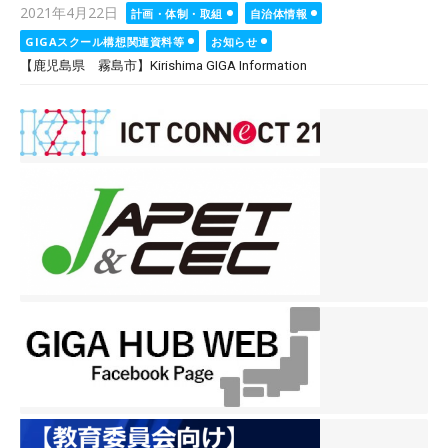
Posted
2021年4月22日
計画・体制・取組
自治体情報
on
GIGAスクール構想関連資料等
お知らせ
【鹿児島県 霧島市】Kirishima GIGA Information