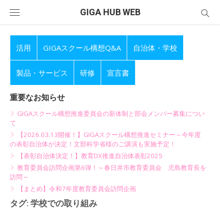
Skip
GIGA HUB WEB
to
content
活用
GIGAスクール構想Q&A
自治体・学校
製品・サービス
研修
宣言書
重要なお知らせ
GIGAスクール構想推進委員会の新体制と部会メンバー募集につい
て
【2026.03.13開催！】GIGAスクール構想推進セミナー～今年度
の表彰自治体が決定！文部科学省様のご講演も実施予定！
【表彰自治体決定！】教育DX推進自治体表彰2025
教育委員会訪問企画第6弾！～春日井市教育委員会 児島教育長を
訪問～
【まとめ】令和7年度教育委員会訪問企画
タグ:
学校での取り組み