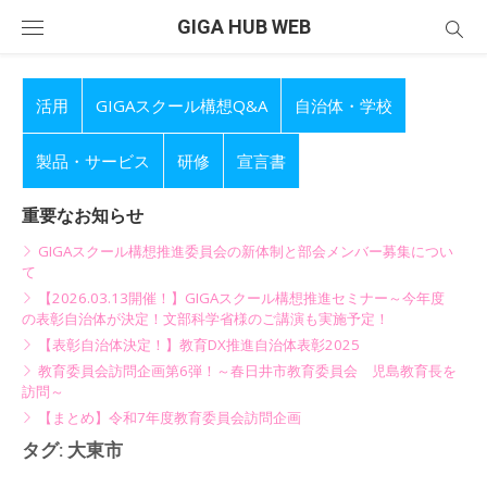
Skip
GIGA HUB WEB
to
content
活用
GIGAスクール構想Q&A
自治体・学校
製品・サービス
研修
宣言書
重要なお知らせ
GIGAスクール構想推進委員会の新体制と部会メンバー募集につい
て
【2026.03.13開催！】GIGAスクール構想推進セミナー～今年度
の表彰自治体が決定！文部科学省様のご講演も実施予定！
【表彰自治体決定！】教育DX推進自治体表彰2025
教育委員会訪問企画第6弾！～春日井市教育委員会 児島教育長を
訪問～
【まとめ】令和7年度教育委員会訪問企画
タグ:
大東市