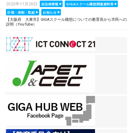
Posted
2020年11月26日
自治体情報
GIGAスクール構想関連資料等
on
計画・体制・取組
お知らせ
【大阪府 大東市】GIGAスクール構想についての教育長から市民への
説明（YouTube）