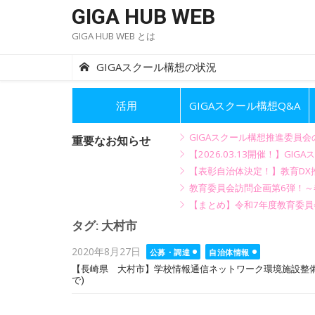
Skip
GIGA HUB WEB
to
GIGA HUB WEB とは
content
GIGAスクール構想の状況
活用
GIGAスクール構想Q&A
GIGAスクール構想推進委員
重要なお知らせ
【2026.03.13開催！】
【表彰自治体決定！】教育DX推
教育委員会訪問企画第6弾！
【まとめ】令和7年度教育委員
タグ:
大村市
Posted
2020年8月27日
公募・調達
自治体情報
on
【長崎県 大村市】学校情報通信ネットワーク環境施設整備業
で)