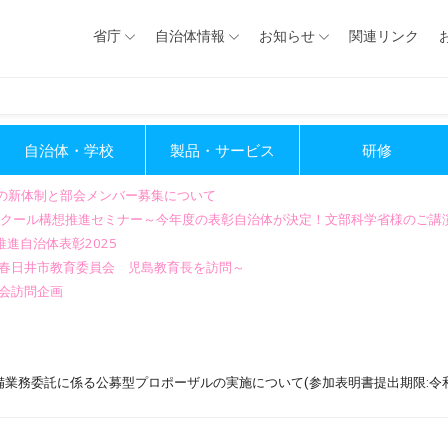
省庁
自治体情報
お知らせ
関連リンク
自治体・学校
製品・サービス
研修
会の新体制と部会メンバー募集について
GIGAスクール構想推進セミナー～今年度の表彰自治体が決定！文部科学省様のご
進自治体表彰2025
～春日井市教育委員会 児島教育長を訪問～
会訪問企画
務委託に係る公募型プロポーザルの実施について(参加表明書提出期限:令和2