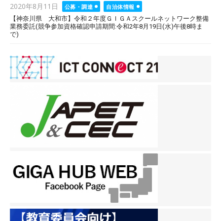
Posted
2020年8月11日
公募・調達
自治体情報
on
【神奈川県 大和市】令和２年度ＧＩＧＡスクールネットワーク整備
業務委託(競争参加資格確認申請期間:令和2年8月19日(水)午後8時ま
で)