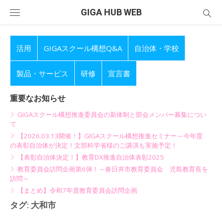
Skip
GIGA HUB WEB
to
content
活用
GIGAスクール構想Q&A
自治体・学校
製品・サービス
研修
宣言書
重要なお知らせ
GIGAスクール構想推進委員会の新体制と部会メンバー募集につい
て
【2026.03.13開催！】GIGAスクール構想推進セミナー～今年度
の表彰自治体が決定！文部科学省様のご講演も実施予定！
【表彰自治体決定！】教育DX推進自治体表彰2025
教育委員会訪問企画第6弾！～春日井市教育委員会 児島教育長を
訪問～
【まとめ】令和7年度教育委員会訪問企画
タグ:
大和市