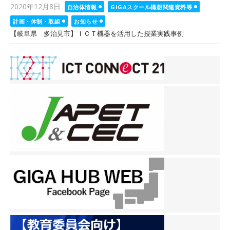
Posted
2020年12月8日
自治体情報
GIGAスクール構想関連資料等
on
計画・体制・取組
お知らせ
【岐阜県 多治見市】ＩＣＴ機器を活用した授業実践事例