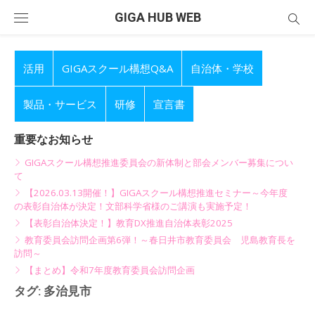
Skip
GIGA HUB WEB
to
content
活用
GIGAスクール構想Q&A
自治体・学校
製品・サービス
研修
宣言書
重要なお知らせ
GIGAスクール構想推進委員会の新体制と部会メンバー募集につい
て
【2026.03.13開催！】GIGAスクール構想推進セミナー～今年度
の表彰自治体が決定！文部科学省様のご講演も実施予定！
【表彰自治体決定！】教育DX推進自治体表彰2025
教育委員会訪問企画第6弾！～春日井市教育委員会 児島教育長を
訪問～
【まとめ】令和7年度教育委員会訪問企画
タグ:
多治見市