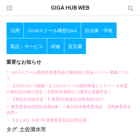
Skip
GIGA HUB WEB
to
content
活用
GIGAスクール構想Q&A
自治体・学校
製品・サービス
研修
宣言書
重要なお知らせ
GIGAスクール構想推進委員会の新体制と部会メンバー募集につい
て
【2026.03.13開催！】GIGAスクール構想推進セミナー～今年度
の表彰自治体が決定！文部科学省様のご講演も実施予定！
【表彰自治体決定！】教育DX推進自治体表彰2025
教育委員会訪問企画第6弾！～春日井市教育委員会 児島教育長を
訪問～
【まとめ】令和7年度教育委員会訪問企画
タグ:
土佐清水市