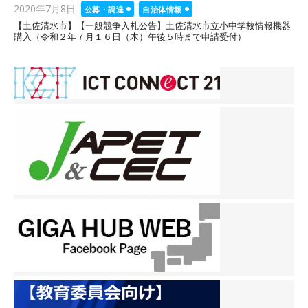
Posted
2020年7月8日
公募・調達
自治体情報
on
【土佐清水市】【一般競争入札公告】土佐清水市立小中学校情報機器
購入（令和２年７月１６日（木）午後５時まで申請受付）