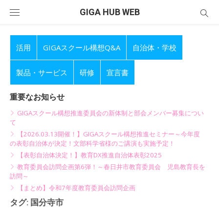
Skip
GIGA HUB WEB
to
content
活用
GIGAスクール構想Q&A
自治体・学校
製品・サービス
研修
宣言書
重要なお知らせ
GIGAスクール構想推進委員会の新体制と部会メンバー募集につい
て
【2026.03.13開催！】GIGAスクール構想推進セミナー～今年度
の表彰自治体が決定！文部科学省様のご講演も実施予定！
【表彰自治体決定！】教育DX推進自治体表彰2025
教育委員会訪問企画第6弾！～春日井市教育委員会 児島教育長を
訪問～
【まとめ】令和7年度教育委員会訪問企画
タグ:
国分寺市