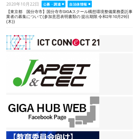
Posted
2020年10月22日
公募・調達
自治体情報
on
【東京都 国分寺市】国分寺市GIGAスクール構想環境整備業務委託事
業者の募集について(参加意思表明書類の 提出期限:令和2年10月29日
(木))