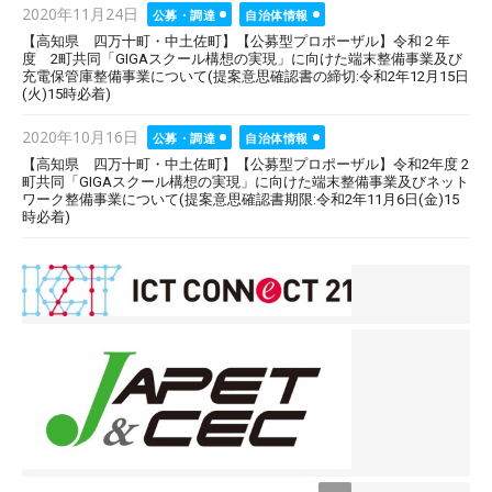
Posted
2020年11月24日
公募・調達
自治体情報
on
【高知県 四万十町・中土佐町】【公募型プロポーザル】令和２年
度 2町共同「GIGAスクール構想の実現」に向けた端末整備事業及び
充電保管庫整備事業について(提案意思確認書の締切:令和2年12月15日
(火)15時必着)
Posted
2020年10月16日
公募・調達
自治体情報
on
【高知県 四万十町・中土佐町】【公募型プロポーザル】令和2年度 2
町共同「GIGAスクール構想の実現」に向けた端末整備事業及びネット
ワーク整備事業について(提案意思確認書期限:令和2年11月6日(金)15
時必着)