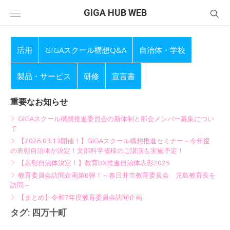
Skip
GIGA HUB WEB
to
content
活用
GIGAスクール構想Q&A
自治体・学校
製品・サービス
研修
宣言書
重要なお知らせ
GIGAスクール構想推進委員会の新体制と部会メンバー募集につい
て
【2026.03.13開催！】GIGAスクール構想推進セミナー～今年度
の表彰自治体が決定！文部科学省様のご講演も実施予定！
【表彰自治体決定！】教育DX推進自治体表彰2025
教育委員会訪問企画第6弾！～春日井市教育委員会 児島教育長を
訪問～
【まとめ】令和7年度教育委員会訪問企画
タグ:
四万十町