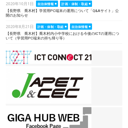
Posted
2020年10月1日
自治体情報
計画・体制・取組
on
【長野県 喬木村】学習用PC端末の運用について「Q&Aサイト」公
開のお知らせ
Posted
2020年8月21日
計画・体制・取組
自治体情報
on
【長野県 喬木村】喬木村内小中学校における今後のICTの運用につ
いて（学習用PC端末の持ち帰り等）