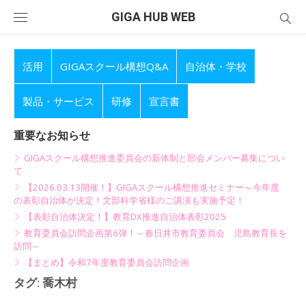
Skip
GIGA HUB WEB
to
content
活用
GIGAスクール構想Q&A
自治体・学校
製品・サービス
研修
宣言書
重要なお知らせ
GIGAスクール構想推進委員会の新体制と部会メンバー募集につい
て
【2026.03.13開催！】GIGAスクール構想推進セミナー～今年度
の表彰自治体が決定！文部科学省様のご講演も実施予定！
【表彰自治体決定！】教育DX推進自治体表彰2025
教育委員会訪問企画第6弾！～春日井市教育委員会 児島教育長を
訪問～
【まとめ】令和7年度教育委員会訪問企画
タグ:
喬木村