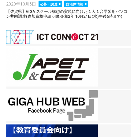
Posted
2020年10月5日
公募・調達
自治体情報
on
【佐賀県】GIGA スクール構想の実現に向けた１人１台学習用パソコ
ン共同調達(参加資格申請期限:令和2年 10月21日(水)午後5時まで)