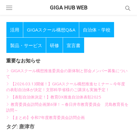
Skip
GIGA HUB WEB
to
content
活用
GIGAスクール構想Q&A
自治体・学校
製品・サービス
研修
宣言書
重要なお知らせ
GIGAスクール構想推進委員会の新体制と部会メンバー募集につい
て
【2026.03.13開催！】GIGAスクール構想推進セミナー～今年度
の表彰自治体が決定！文部科学省様のご講演も実施予定！
【表彰自治体決定！】教育DX推進自治体表彰2025
教育委員会訪問企画第6弾！～春日井市教育委員会 児島教育長を
訪問～
【まとめ】令和7年度教育委員会訪問企画
タグ:
唐津市