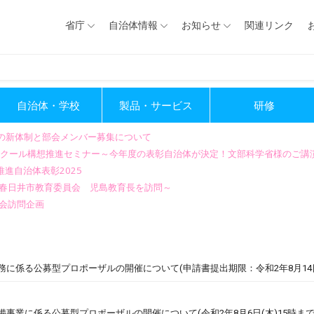
省庁
自治体情報
お知らせ
関連リンク
自治体・学校
製品・サービス
研修
会の新体制と部会メンバー募集について
GIGAスクール構想推進セミナー～今年度の表彰自治体が決定！文部科学省様のご
進自治体表彰2025
～春日井市教育委員会 児島教育長を訪問～
会訪問企画
に係る公募型プロポーザルの開催について(申請書提出期限：令和2年8月14日
事業に係る公募型プロポーザルの開催について(令和2年8月6日(木)15時ま