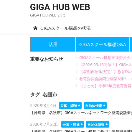
Skip
GIGA HUB WEB
to
GIGA HUB WEB とは
content
GIGAスクール構想の状況
活用
GIGAスクール構想Q&A
GIGAスクール構想推進委員
重要なお知らせ
【2026.03.13開催！】
【表彰自治体決定！】教育DX推
教育委員会訪問企画第6弾！
【まとめ】令和7年度教育委員
タグ:
名護市
Posted
2020年8月4日
公募・調達
自治体情報
on
【沖縄県 名護市】GIGAスクールネットワーク整備委託業務
Posted
2020年7月22日
公募・調達
自治体情報
on
【沖縄県 名護市】GIGAスクール構想に基づく情報機器整備