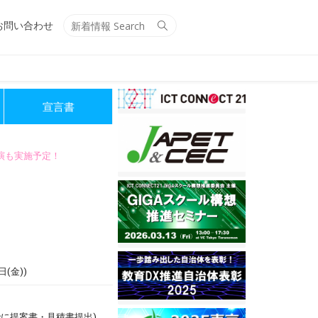
Search
Search
お問い合わせ
for:
宣言書
講演も実施予定！
(金))
でに提案書・見積書提出)