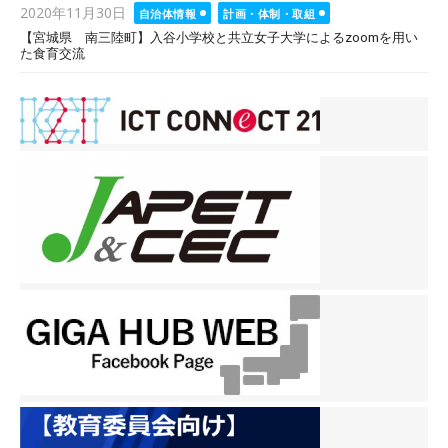
Posted
2020年11月30日
自治体情報
計画・体制・取組
on
【宮城県 南三陸町】入谷小学校と共立女子大学によるzoomを用い
た食育交流