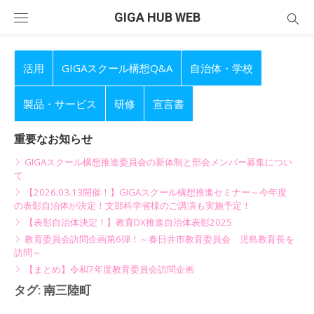
Skip
GIGA HUB WEB
to
content
活用
GIGAスクール構想Q&A
自治体・学校
製品・サービス
研修
宣言書
重要なお知らせ
GIGAスクール構想推進委員会の新体制と部会メンバー募集につい
て
【2026.03.13開催！】GIGAスクール構想推進セミナー～今年度
の表彰自治体が決定！文部科学省様のご講演も実施予定！
【表彰自治体決定！】教育DX推進自治体表彰2025
教育委員会訪問企画第6弾！～春日井市教育委員会 児島教育長を
訪問～
【まとめ】令和7年度教育委員会訪問企画
タグ:
南三陸町