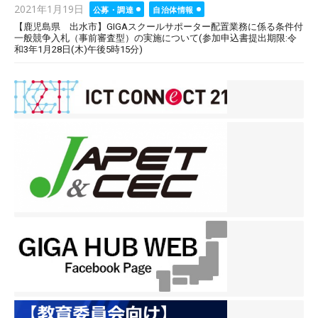
Posted
2021年1月19日
公募・調達
自治体情報
on
【鹿児島県 出水市】GIGAスクールサポーター配置業務に係る条件付
一般競争入札（事前審査型）の実施について(参加申込書提出期限:令
和3年1月28日(木)午後5時15分)