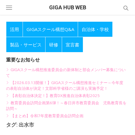
Skip
GIGA HUB WEB
to
content
活用
GIGAスクール構想Q&A
自治体・学校
製品・サービス
研修
宣言書
重要なお知らせ
GIGAスクール構想推進委員会の新体制と部会メンバー募集につい
て
【2026.03.13開催！】GIGAスクール構想推進セミナー～今年度
の表彰自治体が決定！文部科学省様のご講演も実施予定！
【表彰自治体決定！】教育DX推進自治体表彰2025
教育委員会訪問企画第6弾！～春日井市教育委員会 児島教育長を
訪問～
【まとめ】令和7年度教育委員会訪問企画
タグ:
出水市