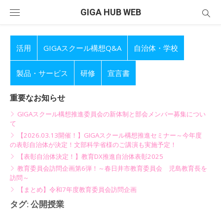
Skip
GIGA HUB WEB
to
content
活用
GIGAスクール構想Q&A
自治体・学校
製品・サービス
研修
宣言書
重要なお知らせ
GIGAスクール構想推進委員会の新体制と部会メンバー募集につい
て
【2026.03.13開催！】GIGAスクール構想推進セミナー～今年度
の表彰自治体が決定！文部科学省様のご講演も実施予定！
【表彰自治体決定！】教育DX推進自治体表彰2025
教育委員会訪問企画第6弾！～春日井市教育委員会 児島教育長を
訪問～
【まとめ】令和7年度教育委員会訪問企画
タグ:
公開授業