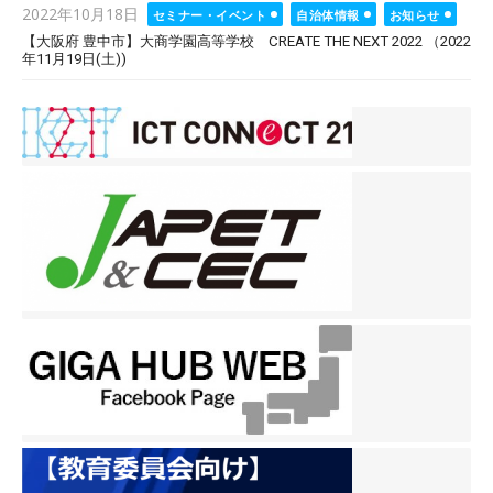
Posted
2022年10月18日
セミナー・イベント
自治体情報
お知らせ
on
【大阪府 豊中市】大商学園高等学校 CREATE THE NEXT 2022 （2022
年11月19日(土))