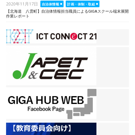
Posted
2020年11月17日
自治体情報
計画・体制・取組
on
【北海道 八雲町】自治体情報担当職員によるGIGAスクール端末展開
作業レポート