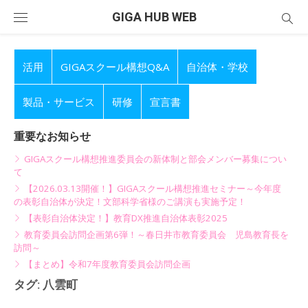
Skip
GIGA HUB WEB
to
content
活用
GIGAスクール構想Q&A
自治体・学校
製品・サービス
研修
宣言書
重要なお知らせ
GIGAスクール構想推進委員会の新体制と部会メンバー募集につい
て
【2026.03.13開催！】GIGAスクール構想推進セミナー～今年度
の表彰自治体が決定！文部科学省様のご講演も実施予定！
【表彰自治体決定！】教育DX推進自治体表彰2025
教育委員会訪問企画第6弾！～春日井市教育委員会 児島教育長を
訪問～
【まとめ】令和7年度教育委員会訪問企画
タグ:
八雲町