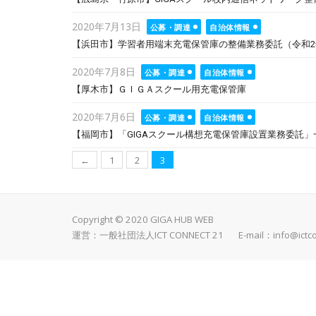
Posted
2020年7月13日
公募・調達
自治体情報
on
【浜田市】学習者用端末充電保管庫の整備業務委託（令和2年
Posted
2020年7月8日
公募・調達
自治体情報
on
【厚木市】ＧＩＧＡスクール用充電保管庫
Posted
2020年7月6日
公募・調達
自治体情報
on
【福岡市】「GIGAスクール構想充電保管庫設置業務委託」
投
←
1
2
3
稿
ナ
ビ
Copyright © 2020 GIGA HUB WEB
運営：一般社団法人ICT CONNECT 21 E-mail：
info@ictc
ゲ
ー
シ
ョ