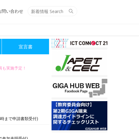
Search
Search
お問い合わせ
for:
宣言書
講演も実施予定！
5時まで申請書類受付)
で参加表明受付)