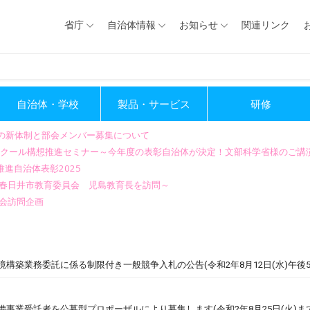
省庁
自治体情報
お知らせ
関連リンク
自治体・学校
製品・サービス
研修
会の新体制と部会メンバー募集について
GIGAスクール構想推進セミナー～今年度の表彰自治体が決定！文部科学省様のご
進自治体表彰2025
～春日井市教育委員会 児島教育長を訪問～
会訪問企画
構築業務委託に係る制限付き一般競争入札の公告(令和2年8月12日(水)午後
備事業受託者を公募型プロポーザルにより募集します(令和2年8月25日(火)ま