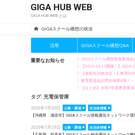
Skip
GIGA HUB WEB
to
GIGA HUB WEB とは
content
GIGAスクール構想の状況
活用
GIGAスクール構想Q&A
GIGAスクール構想推進委員
重要なお知らせ
【2026.03.13開催！】
【表彰自治体決定！】教育DX推
教育委員会訪問企画第6弾！
【まとめ】令和7年度教育委員
タグ:
充電保管庫
Posted
2020年7月30日
公募・調達
自治体情報
on
【沖縄県 浦添市】GIGAスクール情報通信ネットワーク環境
Posted
2020年7月23日
公募・調達
自治体情報
on
【広島県 竹原市】GIGAスクール校内通信ネットワーク整