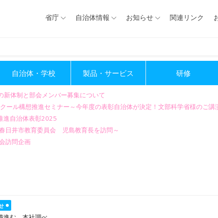
省庁
自治体情報
お知らせ
関連リンク
自治体・学校
製品・サービス
研修
会の新体制と部会メンバー募集について
GIGAスクール構想推進セミナー～今年度の表彰自治体が決定！文部科学省様のご
進自治体表彰2025
～春日井市教育委員会 児島教育長を訪問～
会訪問企画
せ
備進む 本社調べ