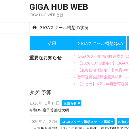
Skip
GIGA HUB WEB
to
GIGA HUB WEB とは
content
GIGAスクール構想の状況
活用
GIGAスクール構想Q&A
GIGAスクール構想推進委員
重要なお知らせ
【2026.03.13開催！】
【表彰自治体決定！】教育DX推
教育委員会訪問企画第6弾！
【まとめ】令和7年度教育委員
タグ:
予算
Posted
2020年12月11日
お知らせ
on
令和3年度予算編成大綱
Posted
2020年7月27日
GIGAスクール構想メディア掲載
お知ら
on
【日本教育新聞】「1人1台端末」予算化、自治体95％で準