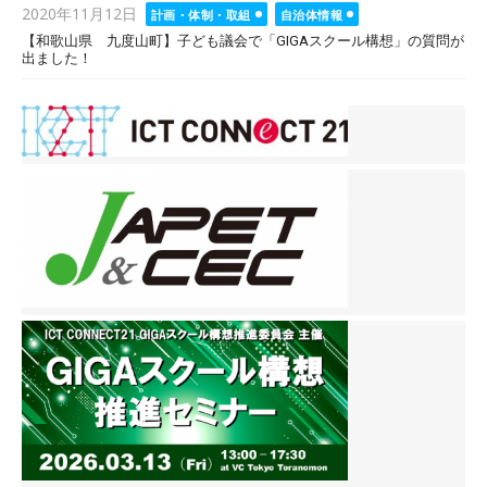
Posted
2020年11月12日
計画・体制・取組
自治体情報
on
【和歌山県 九度山町】子ども議会で「GIGAスクール構想」の質問が
出ました！