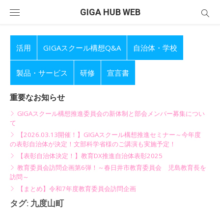
Skip
GIGA HUB WEB
to
content
活用
GIGAスクール構想Q&A
自治体・学校
製品・サービス
研修
宣言書
重要なお知らせ
GIGAスクール構想推進委員会の新体制と部会メンバー募集につい
て
【2026.03.13開催！】GIGAスクール構想推進セミナー～今年度
の表彰自治体が決定！文部科学省様のご講演も実施予定！
【表彰自治体決定！】教育DX推進自治体表彰2025
教育委員会訪問企画第6弾！～春日井市教育委員会 児島教育長を
訪問～
【まとめ】令和7年度教育委員会訪問企画
タグ:
九度山町