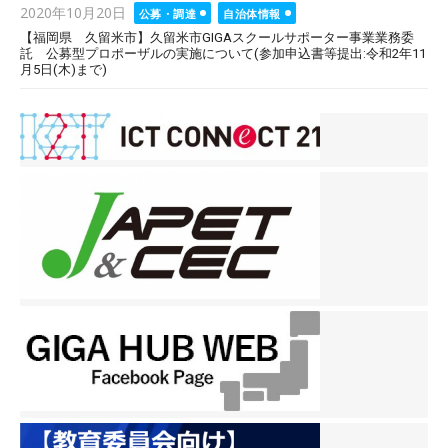
Posted
2020年10月20日
公募・調達
自治体情報
on
【福岡県 久留米市】久留米市GIGAスクールサポーター事業業務委
託 公募型プロポーザルの実施について(参加申込書等提出:令和2年11
月5日(木)まで)