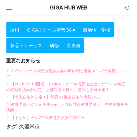
Skip
GIGA HUB WEB
to
content
活用
GIGAスクール構想Q&A
自治体・学校
製品・サービス
研修
宣言書
重要なお知らせ
GIGAスクール構想推進委員会の新体制と部会メンバー募集につい
て
【2026.03.13開催！】GIGAスクール構想推進セミナー～今年度
の表彰自治体が決定！文部科学省様のご講演も実施予定！
【表彰自治体決定！】教育DX推進自治体表彰2025
教育委員会訪問企画第6弾！～春日井市教育委員会 児島教育長を
訪問～
【まとめ】令和7年度教育委員会訪問企画
タグ:
久留米市