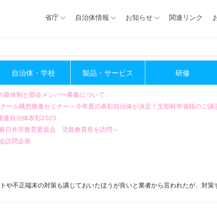
省庁
自治体情報
お知らせ
関連リンク
自治体・学校
製品・サービス
研修
会の新体制と部会メンバー募集について
GIGAスクール構想推進セミナー～今年度の表彰自治体が決定！文部科学省様のご
進自治体表彰2025
～春日井市教育委員会 児島教育長を訪問～
会訪問企画
ントや不正端末の対策も講じておいたほうが良いと業者から言われたが、対策