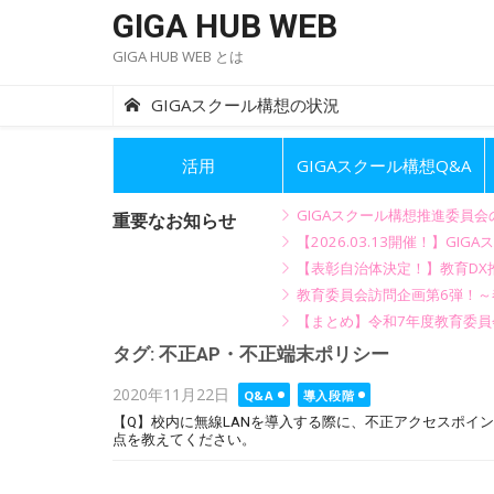
Skip
GIGA HUB WEB
to
GIGA HUB WEB とは
content
GIGAスクール構想の状況
活用
GIGAスクール構想Q&A
GIGAスクール構想推進委員
重要なお知らせ
【2026.03.13開催！】
【表彰自治体決定！】教育DX推
教育委員会訪問企画第6弾！
【まとめ】令和7年度教育委員
タグ:
不正AP・不正端末ポリシー
Posted
2020年11月22日
Q&A
導入段階
on
【Q】校内に無線LANを導入する際に、不正アクセスポイ
点を教えてください。