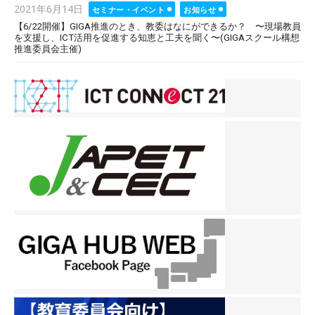
Posted
2021年6月14日
セミナー・イベント
お知らせ
on
【6/22開催】GIGA推進のとき、教委はなにができるか？ 〜現場教員
を支援し、ICT活用を促進する知恵と工夫を聞く〜(GIGAスクール構想
推進委員会主催)