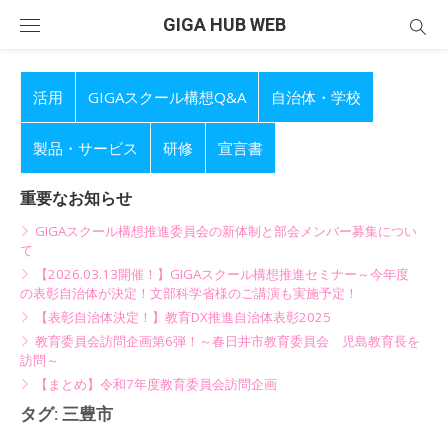
Skip
GIGA HUB WEB
to
content
活用
GIGAスクール構想Q&A
自治体・学校
製品・サービス
研修
宣言書
重要なお知らせ
GIGAスクール構想推進委員会の新体制と部会メンバー募集につい
て
【2026.03.13開催！】GIGAスクール構想推進セミナー～今年度
の表彰自治体が決定！文部科学省様のご講演も実施予定！
【表彰自治体決定！】教育DX推進自治体表彰2025
教育委員会訪問企画第6弾！～春日井市教育委員会 児島教育長を
訪問～
【まとめ】令和7年度教育委員会訪問企画
タグ:
三豊市