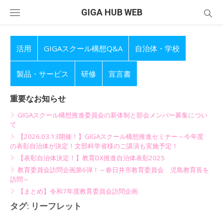
Skip
GIGA HUB WEB
to
content
活用
GIGAスクール構想Q&A
自治体・学校
製品・サービス
研修
宣言書
重要なお知らせ
GIGAスクール構想推進委員会の新体制と部会メンバー募集につい
て
【2026.03.13開催！】GIGAスクール構想推進セミナー～今年度
の表彰自治体が決定！文部科学省様のご講演も実施予定！
【表彰自治体決定！】教育DX推進自治体表彰2025
教育委員会訪問企画第6弾！～春日井市教育委員会 児島教育長を
訪問～
【まとめ】令和7年度教育委員会訪問企画
タグ:
リーフレット