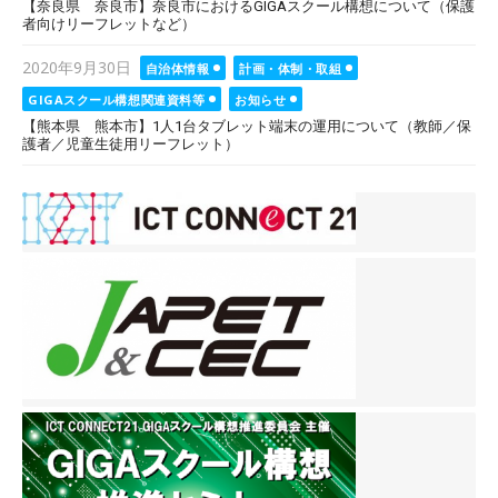
【奈良県 奈良市】奈良市におけるGIGAスクール構想について（保護
者向けリーフレットなど）
Posted
2020年9月30日
自治体情報
計画・体制・取組
on
GIGAスクール構想関連資料等
お知らせ
【熊本県 熊本市】1人1台タブレット端末の運用について（教師／保
護者／児童生徒用リーフレット）