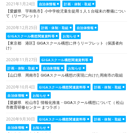
Posted
2021年1月24日
自治体情報
計画・体制・取組
on
【愛媛県 宇和島市】小中学校児童生徒用１人１台端末の整備につい
て（リーフレット）
Posted
2020年12月25日
計画・体制・取組
自治体情報
on
GIGAスクール構想関連資料等
お知らせ
【東京都 港区】GIGAスクール構想に伴うリーフレット（保護者向
け）
Posted
2020年11月27日
GIGAスクール構想関連資料等
on
計画・体制・取組
自治体情報
お知らせ
【山口県 周南市】GIGAスクール構想の実現に向けた周南市の取組
Posted
2020年10月4日
GIGAスクール構想関連資料等
計画・体制・取組
on
自治体情報
お知らせ
【愛媛県 松山市】情報化推進・GIGAスクール構想について（ 松山
市教育研修センター まつラボ ）
Posted
2020年9月30日
GIGAスクール構想関連資料等
計画・体制・取組
on
自治体情報
お知らせ